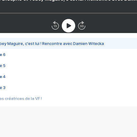
bey Maguire, c'est lui ! Rencontre avec Damien Witecka
e 6
e 5
e 4
e 3
s créatrices de la VF !
e 2
e 1
e Mektoub My Love arrive enfin ! Rencontre avec Shaïn Boumedine et Sal