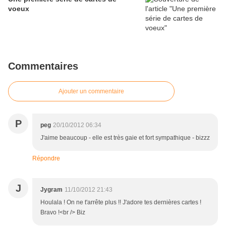
voeux
Commentaires
Ajouter un commentaire
P
peg
20/10/2012 06:34
J'aime beaucoup - elle est très gaie et fort sympathique - bizzz
Répondre
J
Jygram
11/10/2012 21:43
Houlala ! On ne t'arrête plus !! J'adore tes dernières cartes !
Bravo !<br /> Biz