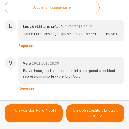
Ajouter un commentaire
L
Les z&#039;arts créatifs
14/01/2013 22:40
J'aime toutes ces pages qui se déplient, se replient... Bravo !
Répondre
V
Véro
19/11/2011 19:30
Bravo, Irène, il est superbe ton mini et ces géants semblent
impressionnants<br /> biz<br /> Véro
Répondre
< Un wonder Père Noël !
Un défi rapidité : la quick
card ! >