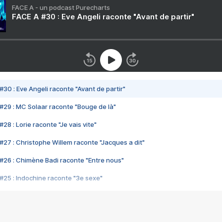
FACE A - un podcast Purecharts
FACE A #30 : Eve Angeli raconte "Avant de partir"
#30 : Eve Angeli raconte "Avant de partir"
#29 : MC Solaar raconte "Bouge de là"
28 : Lorie raconte "Je vais vite"
#27 : Christophe Willem raconte "Jacques a dit"
#26 : Chimène Badi raconte "Entre nous"
#25 : Indochine raconte "3e sexe"
#24 : Zaho raconte "C'est chelou"
#23 : Patrick Bruel raconte "Au café des délices"