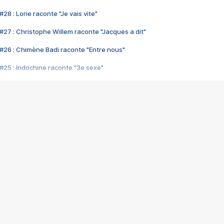
28 : Lorie raconte "Je vais vite"
#27 : Christophe Willem raconte "Jacques a dit"
#26 : Chimène Badi raconte "Entre nous"
#25 : Indochine raconte "3e sexe"
#24 : Zaho raconte "C'est chelou"
#23 : Patrick Bruel raconte "Au café des délices"
#22 : Kyo raconte "Le chemin"
#21 : Nolwenn Leroy raconte "Cassé"
#20 : Patrick Hernandez raconte "Born to be alive"
#19 : Lorie raconte "Près de moi"
#18 : Michael Jones raconte "A nos actes manqués" (avec Jean-Jacque
#17 : Khaled raconte "Aïcha"