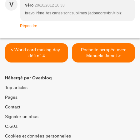
V
Véro
20/10/2012 16:38
bravo Irène, tes cartes sont sublimes j'adoooore<br /> biz
Répondre
< World card making day :
Pochette scrapée avec
défi n° 4
Manuela Jamet >
Hébergé par Overblog
Top articles
Pages
Contact
Signaler un abus
C.G.U.
Cookies et données personnelles